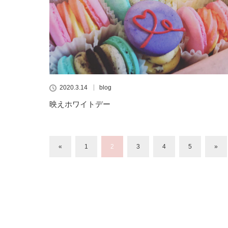
2020.3.14
blog
映えホワイトデー
«
1
2
3
4
5
»