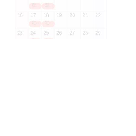
定休日
定休日
16
17
18
19
20
21
22
定休日
定休日
23
24
25
26
27
28
29
定休日
定休日
P
30
31
定休日
9月
2026
日
月
火
水
木
金
土
01
02
03
04
05
定休日
06
07
08
09
10
11
12
定休日
定休日
13
14
15
16
17
18
19