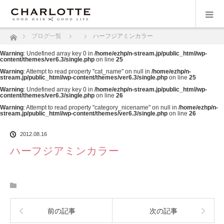
ホーム
ブログ一覧
ハーフジアミンカラー
Warning
: Undefined array key 0 in
/home/ezhp/n-stream.jp/public_html/wp-
content/themes/ver6.3/single.php
on line
25
Warning
: Attempt to read property "cat_name" on null in
/home/ezhp/n-
stream.jp/public_html/wp-content/themes/ver6.3/single.php
on line
25
Warning
: Undefined array key 0 in
/home/ezhp/n-stream.jp/public_html/wp-
content/themes/ver6.3/single.php
on line
26
Warning
: Attempt to read property "category_nicename" on null in
/home/ezhp/n-
stream.jp/public_html/wp-content/themes/ver6.3/single.php
on line
26
2012.08.16
ハーフジアミンカラー
前の記事
次の記事