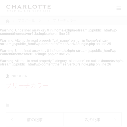
ホーム
ブログ一覧
ブリーチカラー
Warning
: Undefined array key 0 in
/home/ezhp/n-stream.jp/public_html/wp-
content/themes/ver6.3/single.php
on line
25
Warning
: Attempt to read property "cat_name" on null in
/home/ezhp/n-
stream.jp/public_html/wp-content/themes/ver6.3/single.php
on line
25
Warning
: Undefined array key 0 in
/home/ezhp/n-stream.jp/public_html/wp-
content/themes/ver6.3/single.php
on line
26
Warning
: Attempt to read property "category_nicename" on null in
/home/ezhp/n-
stream.jp/public_html/wp-content/themes/ver6.3/single.php
on line
26
2012.08.16
ブリーチカラー
前の記事
次の記事