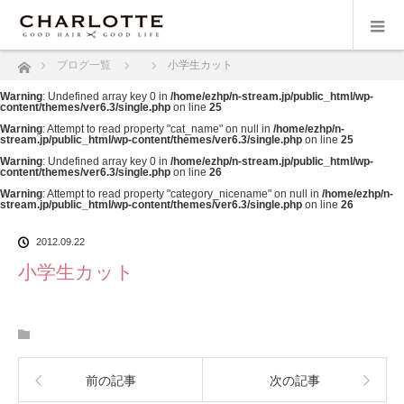
ホーム
ブログ一覧
小学生カット
Warning
: Undefined array key 0 in
/home/ezhp/n-stream.jp/public_html/wp-
content/themes/ver6.3/single.php
on line
25
Warning
: Attempt to read property "cat_name" on null in
/home/ezhp/n-
stream.jp/public_html/wp-content/themes/ver6.3/single.php
on line
25
Warning
: Undefined array key 0 in
/home/ezhp/n-stream.jp/public_html/wp-
content/themes/ver6.3/single.php
on line
26
Warning
: Attempt to read property "category_nicename" on null in
/home/ezhp/n-
stream.jp/public_html/wp-content/themes/ver6.3/single.php
on line
26
2012.09.22
小学生カット
前の記事
次の記事